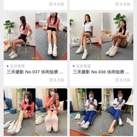
[156P/2V/4.88G]
袜 小白鞋[279P/1V/1.54G]
8 月前
8 月前
足控资源
足控资源
三禾摄影 No.037 休闲短裤 棉
三禾摄影 No.036 休闲短裤 棉
袜 帆布鞋[171P/2V/0.99G]
袜[157P/1V/938M]
8 月前
8 月前