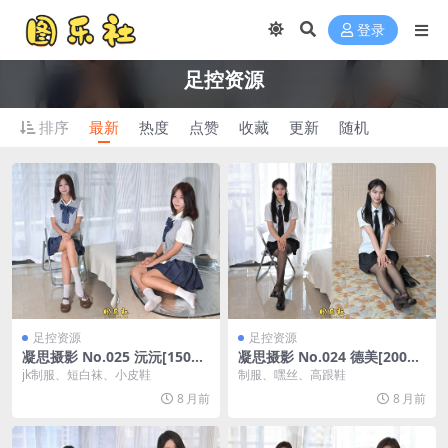
登录
足控资源
排序
最新
热度
点赞
收藏
更新
随机
足控资源
足控资源
凝思摄影 No.025 沅沅[150P/
凝思摄影 No.024 德美[200P/
1V/4.72G]
4.66G]
jk制服、短白袜、小皮鞋
制服、嘿丝、高跟鞋
8 月前
8 月前