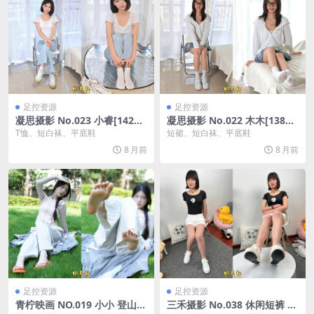
足控资源
足控资源
凝思摄影 No.023 小睿[142P/
凝思摄影 No.022 木木[138P/
1V/4.28G]
1V/3.84G]
T恤、短白袜、平底鞋
短裙、短白袜、平底鞋
8 月前
8 月前
足控资源
足控资源
青柠映画 NO.019 小小 登山服
三禾摄影 No.038 休闲短裤 棉