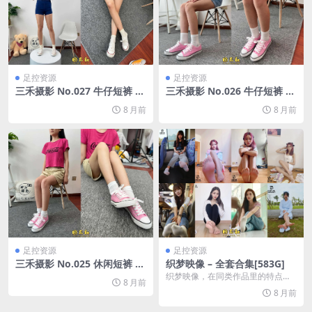
足控资源
足控资源
三禾摄影 No.027 牛仔短裤 棉
三禾摄影 No.026 牛仔短裤 棉
袜 帆布鞋[213P/1V/1.22G]
袜 帆布鞋[176P/1V/687M]
8 月前
8 月前
足控资源
足控资源
三禾摄影 No.025 休闲短裤 棉
织梦映像 – 全套合集[583G]
袜 帆布鞋[182P/1V/754M]
织梦映像，在同类作品里的特点是
8 月前
视频质量不错，妹子也比较漂亮，
8 月前
露脸，人物丰富，有外...