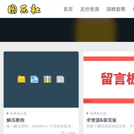
首页
足控资源
国模套图
站务&公告
站务&公告
解压教程
求资源&留言板
统一解压密码：tuleshe.cc 不支持在线浏览/
想要下载的资源本站没有，可
观看，压缩包需要下载解压后查...
言 最好有详细名称，或者关
1 年前