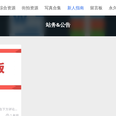
综合资源
街拍资源
写真合集
新人指南
留言板
永
站务&公告
在下方评论留
键词、出处，这
1 年前