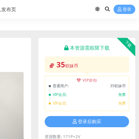
久发布页
登录
下载
本资源需权限下载
35
软妹币
VIP折扣
普通用户:
35软妹币
VIP会员:
免费
VIP会员:
免费
登录后购买
资源数量:
171P+2V