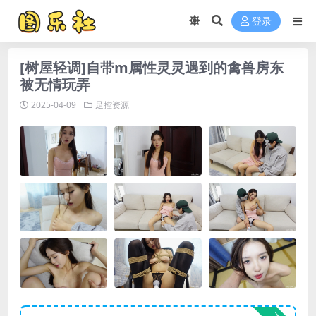
登录
[树屋轻调]自带m属性灵灵遇到的禽兽房东
被无情玩弄
2025-04-09
足控资源