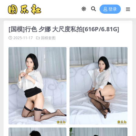
登录
[国模]行色 夕娜 大尺度私拍[616P/6.81G]
2025-11-17
国模套图