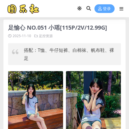
登录
足愉心 NO.051 小瑶[115P/2V/12.99G]
2025-11-10
足控资源
搭配：T恤、牛仔短裤、白棉袜、帆布鞋、裸
足