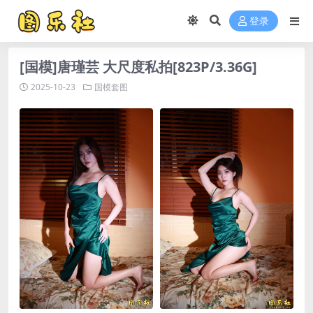
登录
[国模]唐瑾芸 大尺度私拍[823P/3.36G]
2025-10-23
国模套图