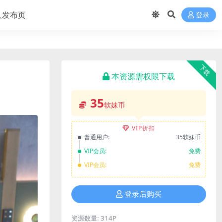
久发布页
登录
下载
本资源需权限下载
35
软妹币
VIP折扣
普通用户:
35软妹币
VIP会员:
免费
VIP会员:
免费
登录后购买
资源数量:
314P