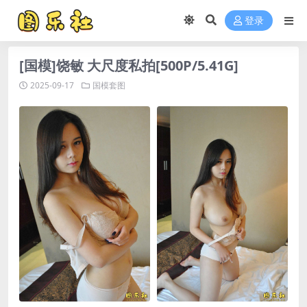
登录
[国模]饶敏 大尺度私拍[500P/5.41G]
2025-09-17
国模套图