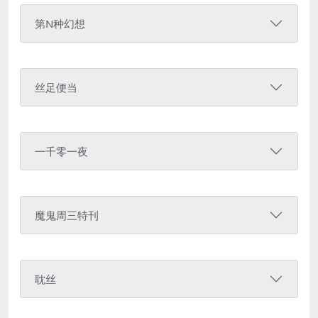
第N种幻想
丝足便当
一千零一夜
魔鬼周三特刊
耽丝