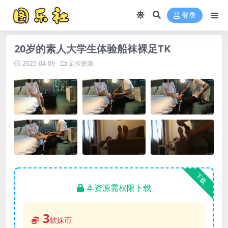
登录
20岁的素人大学生体验船袜裸足TK
2025-04-09
足控资源
下载
本资源需权限下载
3
软妹币