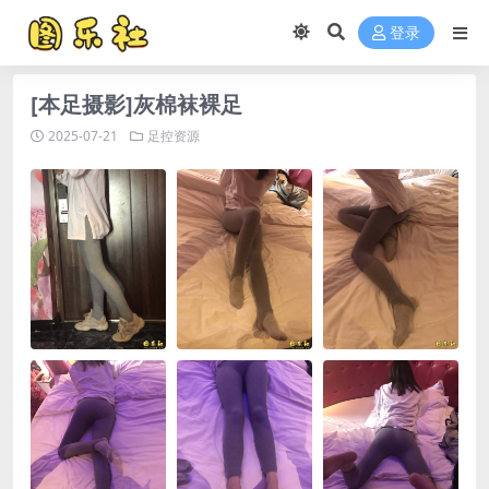
登录
[本足摄影]灰棉袜裸足
2025-07-21
足控资源