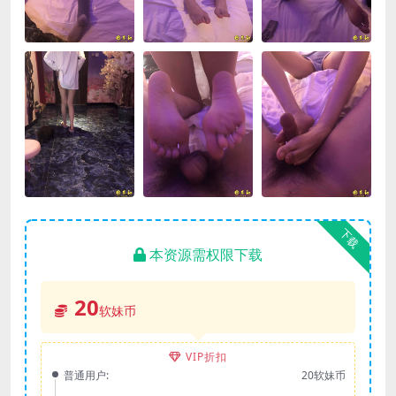
下载
本资源需权限下载
20
软妹币
VIP折扣
普通用户:
20软妹币