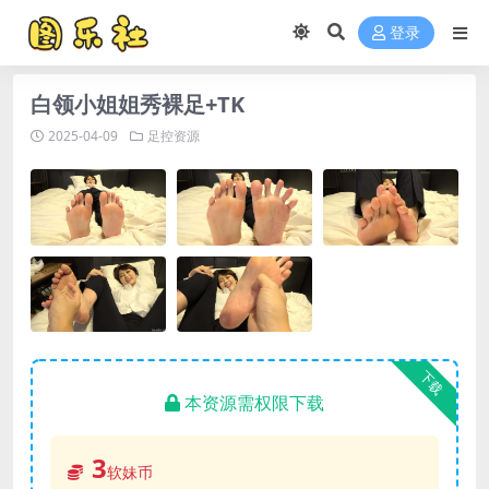
登录
白领小姐姐秀裸足+TK
2025-04-09
足控资源
下载
本资源需权限下载
3
软妹币